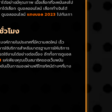
มาได้อย่างมีคุณภาพ เมื่อเลือกที่จะพนันลงไป
มาได้เลือก ดูบอลออนไลน์ เลือกทำเงินได้
รถ ดูบอลออนไลน์
แทงบอล 2023
ไปกับเกา
ั่วโมง
บงค์ภายในประเทศที่มีความสดใหม่ เร็ว
ับการใช้บริการสำหรับมาตรฐานการให้บริการ
มารถใช้งานได้อย่างต่อเนื่อง อีกทั้งการดูบอล
3
แค่เพียงคุณเป็นสมาชิคของเว็บพนัน
ันเป็นการมองผ่านฟรีโทรทัศน์ต่างๆที่บาง