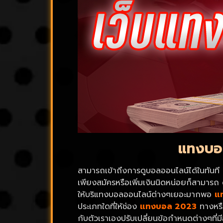
แทงบอล
สามารถเข้าถึงการดูบอลออนไลน์ได้ในทันที
เพียงสมัครหรือเพิ่มเงินนิดหน่อยก็สามารถ
ให้บริแทงบอลออนไลน์ต่างๆเยอะมากพอ
แ
ประเภทใดที่ให้ช่อง
แทงบอล 2023
ทางหรือ
กับตัวเราเองปรับเปลี่ยนข้อกำหนดต่างๆที่มีอ