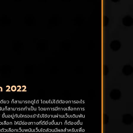
ุด 2022
ดียว ก็สามารถดูได้ โดยไม่ได้ต้องการอะไร
นพนันก็สามารถทำเป็น โดยการมีทางเลือกการ
นอยู่กับใครจะเข้าไปใช้งานผ่านเว็บเดิมพัน
ก ให้มีช่องทางที่ดียิ่งขึ้นมา ก็ต้องขึ้น
นตัวเลือกเว็บพนันเว็บใดล้วนมีผลสำหรับเพื่อ