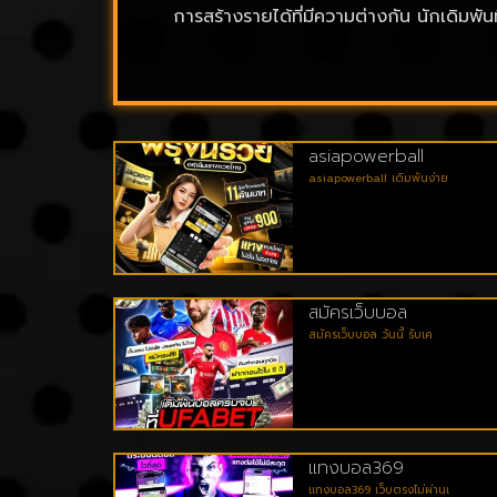
การสร้างรายได้ที่มีความต่างกัน นักเดิมพั
asiapowerball
asiapowerball เดิมพันง่าย
สมัครเว็บบอล
สมัครเว็บบอล วันนี้ รับเค
แทงบอล369
แทงบอล369 เว็บตรงไม่ผ่านเ