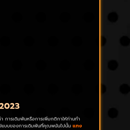
์ 2023
ค่า การเดิมพันหรือการเพิ่มกติกาให้ท่านทำ
รูปแบบของการเดิมพันที่คุณพนันไปนั้น
แทง