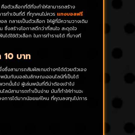
คือตัวเลือกที่ดีที่จะทำให้สามารถสร้าง
ารทำเงินที่ดี ที่ทุกคนไม่ควร
แทงบอลฟรี
 กลายเป็นตัวเลือก ให้ผู้ที่มีความวางเดิม
ซึ่งสร้างโอกาสดีกว่าที่สนใจ สะดุดใจ
นได้ใช้ตัวเลือก ในการทำรายได้ ที่บางที
ำ 10 บาท
่งซึ่งสามารถสัมผัสเกมต่างๆได้ด้วยตัวเอง
ือกพนันกับบอลในลักษณะออนไลน์ที่เป็นได้
นั้นไป ผู้เล่นพนันที่ดีน่าต้องเข้าไป
นไลน์สามารถทำเป็นง่าย มันก็ทำให้ท่านจะ
้ต้องการได้มากน้อยแค่ไหน ที่คุณลงทุนไปการ