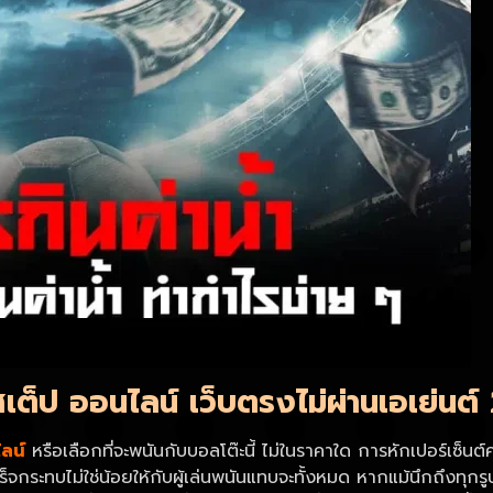
ต็ป ออนไลน์ เว็บตรงไม่ผ่านเอเย่นต
ลน์
หรือเลือกที่จะพนันกับบอลโต๊ะนี้ ไม่ในราคาใด การหักเปอร์เซ็นต์
ร็จกระทบไม่ใช่น้อยให้กับผู้เล่นพนันแทบจะทั้งหมด หากแม้นึกถึงทุก