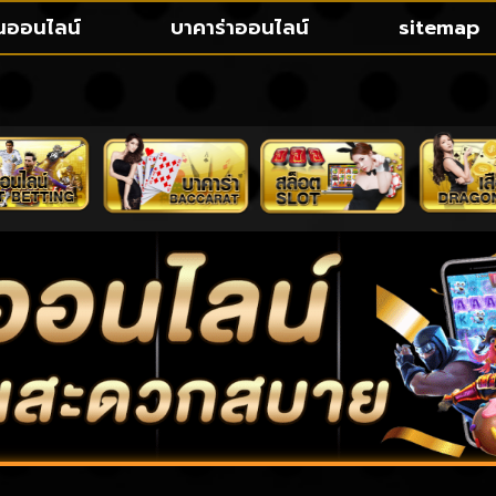
โนออนไลน์
บาคาร่าออนไลน์
sitemap