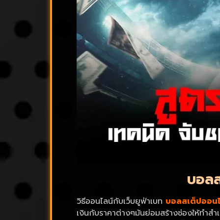
บอลสเ
วิธีออนไลน์กับเว็บยูฟ่าเบท
บอลสเต็ปออนไ
เงินกับราคาต่างๆมันย่อมสร้างช่องให้ทำสำเ