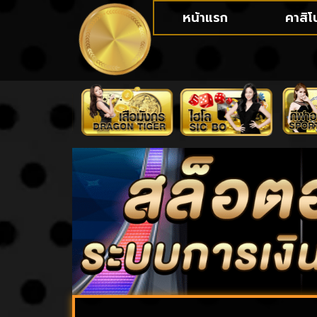
หน้าแรก
คาสิ