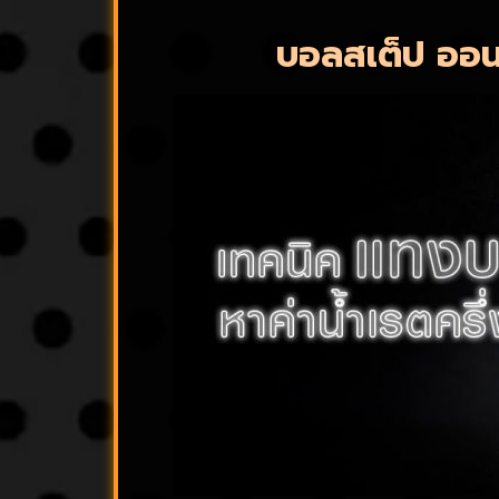
บอลสเต็ป ออนไ