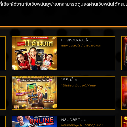
นที่เลือกใช้งานกับเว็บพนันยูฟ่าเบทสามารถดูบอลผ่านเว็บพนันได้ครบ
แทงหวยออนไลน์
แทงหวยออนไลน์ ง่ายและปลอด
168สล็อต
168สล็อต เว็บตรงไม่ผ่านเอ
ผลบอลสดgo
ผลบอลสดgo อัปเดตไวทุกแมตช