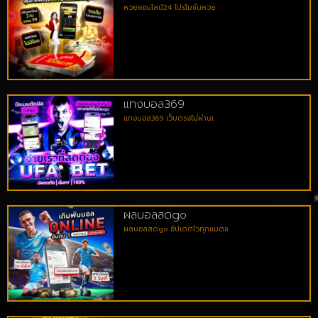
หวยออนไลน์24 โปรโมชั่นหวย
แทงบอล369
แทงบอล369 เว็บตรงไม่ผ่านเ
ผลบอลสดgo
ผลบอลสดgo อัปเดตไวทุกแมตช