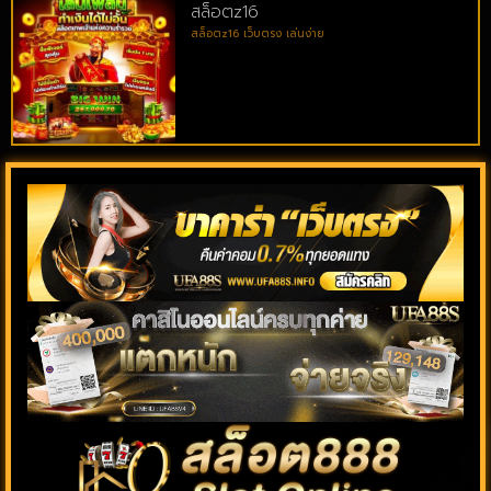
สล็อตz16
สล็อตz16 เว็บตรง เล่นง่าย