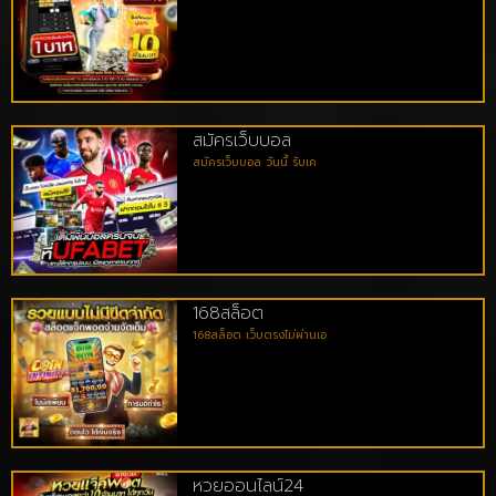
สมัครเว็บบอล
สมัครเว็บบอล วันนี้ รับเค
168สล็อต
168สล็อต เว็บตรงไม่ผ่านเอ
หวยออนไลน์24