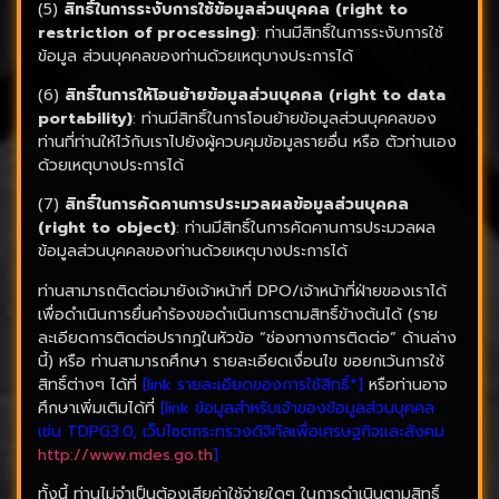
(5)
สิทธิ์ในการระงับการใช้ข้อมูลส่วนบุคคล (right to
restriction of processing)
: ท่านมีสิทธิ์ในการระงับการใช้
ข้อมูล ส่วนบุคคลของท่านด้วยเหตุบางประการได้
(6)
สิทธิ์ในการให้โอนย้ายข้อมูลส่วนบุคคล (right to data
portability)
: ท่านมีสิทธิ์ในการโอนย้ายข้อมูลส่วนบุคคลของ
ท่านที่ท่านให้ไว้กับเราไปยังผู้ควบคุมข้อมูลรายอื่น หรือ ตัวท่านเอง
ด้วยเหตุบางประการได้
(7)
สิทธิ์ในการคัดคานการประมวลผลข้อมูลส่วนบุคคล
(right to object)
: ท่านมีสิทธิ์ในการคัดคานการประมวลผล
ข้อมูลส่วนบุคคลของท่านด้วยเหตุบางประการได้
ท่านสามารถติดต่อมายังเจ้าหน้าที่ DPO/เจ้าหน้าที่ฝ่ายของเราได้
เพื่อดำเนินการยื่นคำร้องขอดำเนินการตามสิทธิ์ข้างต้นได้ (ราย
ละเอียดการติดต่อปรากฏในหัวข้อ “ช่องทางการติดต่อ” ด้านล่าง
นี้) หรือ ท่านสามารถศึกษา รายละเอียดเงื่อนไข ขอยกเว้นการใช้
สิทธิ์ต่างๆ ได้ที่
[link รายละเอียดของการใช้สิทธิ์*]
หรือท่านอาจ
ศึกษาเพิ่มเติมได้ที่
[link ข้อมูลสำหรับเจ้าของข้อมูลส่วนบุคคล
เช่น TDPG3.0, เว็บไซตกระทรวงดิจิทัลเพื่อเศรษฐกิจและสังคม
http://www.mdes.go.th
]
ทั้งนี้ ท่านไม่จำเป็นต้องเสียค่าใช้จ่ายใดๆ ในการดำเนินตามสิทธิ์