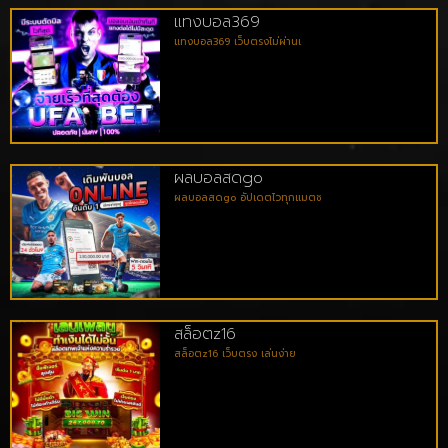
แทงบอล369
แทงบอล369 เว็บตรงไม่ผ่านเ
ผลบอลสดgo
ผลบอลสดgo อัปเดตไวทุกแมตช
สล็อตz16
สล็อตz16 เว็บตรง เล่นง่าย