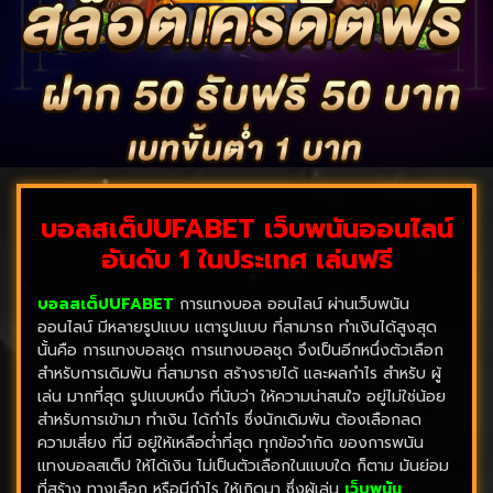
บอลสเต็ปUFABET เว็บพนันออนไลน์
อันดับ 1 ในประเทศ เล่นฟรี
บอลสเต็ปUFABET
การแทงบอล ออนไลน์ ผ่านเว็บพนัน
ออนไลน์ มีหลายรูปแบบ แตารูปแบบ ที่สามารถ ทำเงินได้สูงสุด
นั้นคือ การแทงบอลชุด การแทงบอลชุด จึงเป็นอีกหนึ่งตัวเลือก
สำหรับการเดิมพัน ที่สามารถ สร้างรายได้ และผลกำไร สำหรับ ผู้
เล่น มากที่สุด รูปแบบหนึ่ง ที่นับว่า ให้ความน่าสนใจ อยู่ไม่ใช่น้อย
สำหรับการเข้ามา ทำเงิน ได้กำไร ซึ่งนักเดิมพัน ต้องเลือกลด
ความเสี่ยง ที่มี อยู่ให้เหลือต่ำที่สุด ทุกข้อจำกัด ของการพนัน
แทงบอลสเต็ป ให้ได้เงิน ไม่เป็นตัวเลือกในแบบใด ก็ตาม มันย่อม
ที่สร้าง ทางเลือก หรือมีกำไร ให้เกิดมา ซึ่งผู้เล่น
เว็บพนัน