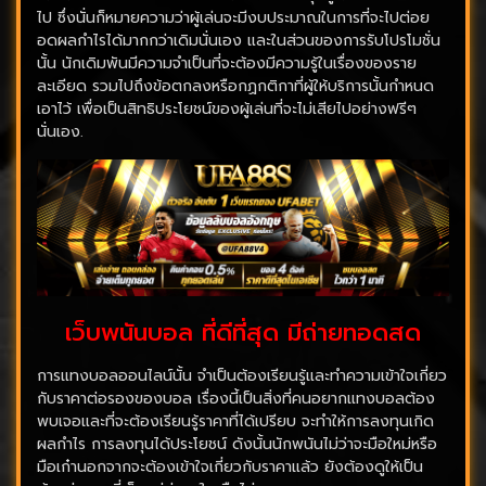
ไป ซึ่งนั่นก็หมายความว่าผู้เล่นจะมีงบประมาณในการที่จะไปต่อย
อดผลกำไรได้มากกว่าเดิมนั่นเอง และในส่วนของการรับโปรโมชั่น
นั้น นักเดิมพันมีความจำเป็นที่จะต้องมีความรู้ในเรื่องของราย
ละเอียด รวมไปถึงข้อตกลงหรือกฏกติกาที่ผู้ให้บริการนั้นกำหนด
เอาไว้ เพื่อเป็นสิทธิประโยชน์ของผู้เล่นที่จะไม่เสียไปอย่างฟรีๆ
นั่นเอง.
เว็บพนันบอล ที่ดีที่สุด มีถ่ายทอดสด
การแทงบอลออนไลน์นั้น จำเป็นต้องเรียนรู้และทำความเข้าใจเกี่ยว
กับราคาต่อรองของบอล เรื่องนี้เป็นสิ่งที่คนอยากแทงบอลต้อง
พบเจอและที่จะต้องเรียนรู้ราคาที่ได้เปรียบ จะทำให้การลงทุนเกิด
ผลกำไร การลงทุนได้ประโยชน์ ดังนั้นนักพนันไม่ว่าจะมือใหม่หรือ
มือเก๋านอกจากจะต้องเข้าใจเกี่ยวกับราคาแล้ว ยังต้องดูให้เป็น