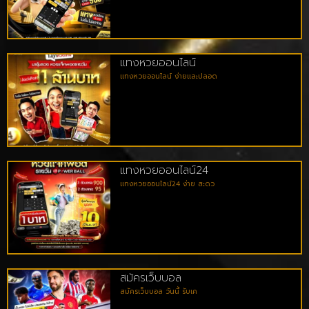
แทงหวยออนไลน์
แทงหวยออนไลน์ ง่ายและปลอด
แทงหวยออนไลน์24
แทงหวยออนไลน์24 ง่าย สะดว
สมัครเว็บบอล
สมัครเว็บบอล วันนี้ รับเค