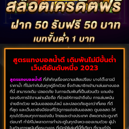
สูตรแทงบอลน้ำดี
เดิมพันไม่มีขั้นต่ำ
เว็บดีอันดับหนึ่ง 2023
สูตรแทงบอลน้ำดี
ที่สำคัญเรื่องความเสียเปรียบ บางโต๊ะอาจมี
ราคาน้ำ ที่ไม่เท่ากันในทุกคู่อีกด้วย ซึ่งถ้าสมาชิกเข้ามาเล่นแทงบอล
ที่นี่ สามารถเดิม ปลอดภัย ในการเดิมพันที่เป็นส่วนตัว แถมยัง
รองรับการใช้งานผ่านมือถือ ที่ช่วยให้การเข้าถึงใน การเล่นพนัน
ง่ายอีกด้วย
พนันบอลออนไลน์
และปลอดภัยสูงกว่าที่เคย ที่ดี
ที่สุด และเว็บเรายังมีช่องที่ไว้ดูการแข่งขันบอลสด ดูบอลสด ให้
คุณได้รับชมทุกการแข่งขัน ไทยและต่างประเทศ อัพเดทประตูนาที
ต่อนาที ทำให้ไม่พลาดการทำประตูในทุกจังหวะของเกมด้วย ผู้นำ
ในด้านการพนันที่ครบวงจร ที่เปิดให้เล่นที่นี้ที่เดียว ที่รวมกำไร