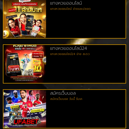
แทงหวยออนไลน์
แทงหวยออนไลน์ ง่ายและปลอด
แทงหวยออนไลน์24
แทงหวยออนไลน์24 ง่าย สะดว
สมัครเว็บบอล
สมัครเว็บบอล วันนี้ รับเค