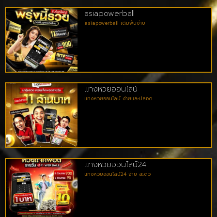
asiapowerball
asiapowerball เดิมพันง่าย
แทงหวยออนไลน์
แทงหวยออนไลน์ ง่ายและปลอด
แทงหวยออนไลน์24
แทงหวยออนไลน์24 ง่าย สะดว