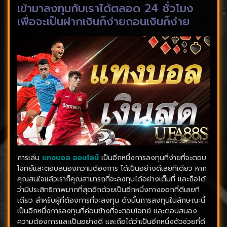
เข้ามาลงทุนกับเราได้ตลอด 24 ชั่วโมง
เพื่อจะเป็นฝากเงินก็ง่ายถอนเงินก็ง่าย
การเล่น
แทงบอล ออนไลน์
เป็นอีกหนึ่งการลงทุนที่ง่ายที่จะตอบ
โจทย์และตอบสนองความต้องการ ได้เป็นอย่างดีเลยทีเดียว หาก
คุณสนใจแล้วเราก็คุณสามารถที่จะลงทุนได้อย่างเต็มที่ และถือได้
ว่ามีประสิทธิภาพมากที่สุดอีกด้วยเป็นอีกหนึ่งทางออกที่ดีเลยที
เดียว สำหรับผู้ที่ต้องการที่จะลงทุน ดังนั้นการลงทุนในลักษณะนี้
เป็นอีกหนึ่งการลงทุนที่ค่อนข้างที่จะตอบโจทย์ และตอบสนอง
ความต้องการและเป็นอย่างดี และถือได้ว่าเป็นอีกหนึ่งตัวช่วยที่ดี