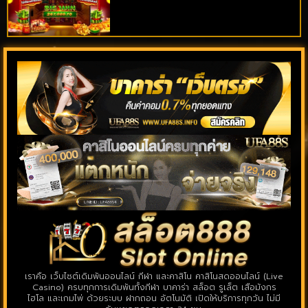
เราคือ เว็บไซต์เดิมพันออนไลน์ กีฬา และคาสิโน คาสิโนสดออนไลน์ (Live
Casino) ครบทุกการเดิมพันทั้งกีฬา บาคาร่า สล็อต รูเล็ต เสือมังกร
ไฮโล และเกมไพ่ ด้วยระบบ ฝากถอน อัตโนมัติ เปิดให้บริการทุกวัน ไม่มี