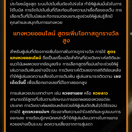
ประโยชน์สูงสุด ระบบโปรโมชั่นต้องโปร่งใส ทำให้ผู้เล่นมั่นใจในการ
ใช้โบนัส การจัดโปรโมชั่นที่ดีสะท้อนถึงความน่าเชื่อถือของเว็บ การ
เลือกเว็บที่มีโบนัสและกิจกรรมตอบแทนสูงช่วยให้ผู้เล่นรู้สึกมี
คุณค่าและสนุกกับการแทงหวย
แทงหวยออนไลน์ สูตรเพิ่มโอกาสถูกรางวัล
สูง
สำหรับผู้เล่นที่ต้องการเพิ่มโอกาสในการถูกรางวัล การใช้
สูตร
แทงหวยออนไลน์
ถือเป็นเครื่องมือสำคัญที่ช่วยวิเคราะห์สถิติและ
แนวโน้มผลหวยจากข้อมูลจริง การเลือกสูตรที่แม่นยำจะช่วยให้ผู้
เล่นวางเดิมพันอย่างมีระบบ การวิเคราะห์ตัวเลขจากสถิติย้อนหลัง
ทำให้ผู้เล่นลดความเสี่ยงในการเดิมพัน ผู้เล่นสามารถติดตาม
เลข
เด็ดวันนี้
เพื่อเลือกแทงเลขที่มีโอกาสออกสูง
การเล่นหวยประเภทต่างๆ เช่น
หวยฮานอย
หรือ
หวยลาว
สามารถใช้สูตรที่ปรับตามลักษณะการออกผลของหวยแต่ละ
ประเทศ การวิเคราะห์ผลย้อนหลังช่วยให้ผู้เล่นตัดสินใจได้ชัดเจน
การใช้
สูตรหวยแม่นๆ
ต้องอาศัยความเข้าใจสถิติและรูปแบบการ
ออกเลข การเรียนรู้เทคนิคเหล่านี้ทำให้ผู้เล่นมีแนวทางในการแทง
หวยอย่างเป็นระบบ ลดความเสี่ยงจากการสุ่มเดา