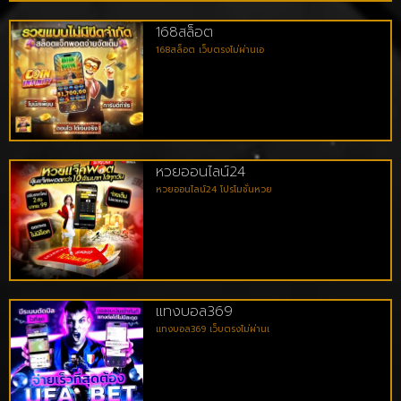
168สล็อต
168สล็อต เว็บตรงไม่ผ่านเอ
หวยออนไลน์24
หวยออนไลน์24 โปรโมชั่นหวย
แทงบอล369
แทงบอล369 เว็บตรงไม่ผ่านเ