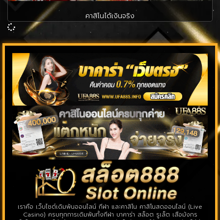
คาสิโนได้เงินจริง
เราคือ เว็บไซต์เดิมพันออนไลน์ กีฬา และคาสิโน คาสิโนสดออนไลน์ (Live
Casino) ครบทุกการเดิมพันทั้งกีฬา บาคาร่า สล็อต รูเล็ต เสือมังกร