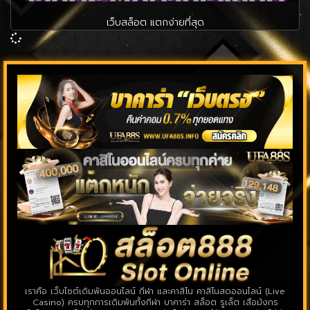
เว็บสล็อต แตกง่ายที่สุด
เราคือ เว็บไซต์เดิมพันออนไลน์ กีฬา และคาสิโน คาสิโนสดออนไลน์ (Live
Casino) ครบทุกการเดิมพันทั้งกีฬา บาคาร่า สล็อต รูเล็ต เสือมังกร