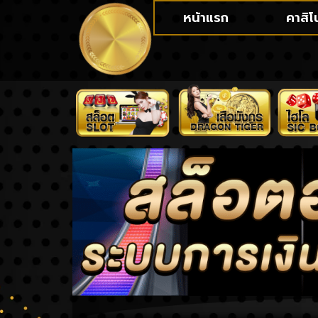
หน้าแรก
คาสิ