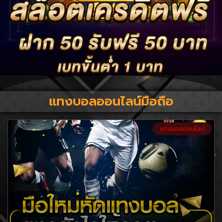
แทงบอลออนไลน์มือถือ
แทงบอลออนไลน์