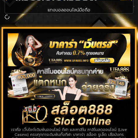
แทงบอลออนไลน์มือถือ
เราคือ เว็บไซต์เดิมพันออนไลน์ กีฬา และคาสิโน คาสิโนสดออนไลน์ (Live
Casino) ครบทุกการเดิมพันทั้งกีฬา บาคาร่า สล็อต รูเล็ต เสือมังกร