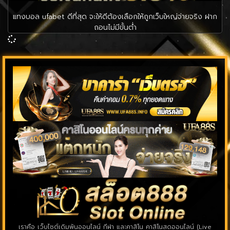
แทงบอล ufabet ดีที่สุด จะให้ดีต้องเลือกให้ถูกเว็บใหญ่จ่ายจริง ฝาก
ถอนไม่มีขั้นต่ำ
เราคือ เว็บไซต์เดิมพันออนไลน์ กีฬา และคาสิโน คาสิโนสดออนไลน์ (Live